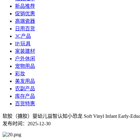
新品推荐
促销优惠
高端瓷器
日用百货
3C产品
IP/玩具
家装建材
户外休闲
宠物用品
彩妆
美发用品
农副产品
库存产品
百货特惠
软胶（搪胶）婴幼儿益智认知小恐龙 Soft Vinyl Infant Early-Education 
发布时间：2025-12-30