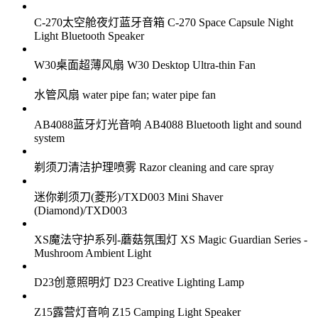
C-270太空舱夜灯蓝牙音箱 C-270 Space Capsule Night
Light Bluetooth Speaker
W30桌面超薄风扇 W30 Desktop Ultra-thin Fan
水管风扇 water pipe fan; water pipe fan
AB4088蓝牙灯光音响 AB4088 Bluetooth light and sound
system
剃须刀清洁护理喷雾 Razor cleaning and care spray
迷你剃须刀(菱形)/TXD003 Mini Shaver
(Diamond)/TXD003
XS魔法守护系列-蘑菇氛围灯 XS Magic Guardian Series -
Mushroom Ambient Light
D23创意照明灯 D23 Creative Lighting Lamp
Z15露营灯音响 Z15 Camping Light Speaker