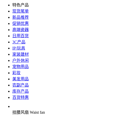
特色产品
现货尾单
新品推荐
促销优惠
高端瓷器
日用百货
3C产品
IP/玩具
家装建材
户外休闲
宠物用品
彩妆
美发用品
农副产品
库存产品
百货特惠
挂腰风扇 Waist fan