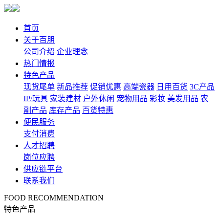
首页
关于百朋
公司介绍
企业理念
热门情报
特色产品
现货尾单
新品推荐
促销优惠
高端瓷器
日用百货
3C产品
IP/玩具
家装建材
户外休闲
宠物用品
彩妆
美发用品
农
副产品
库存产品
百货特惠
便民服务
支付消费
人才招聘
岗位应聘
供应链平台
联系我们
FOOD RECOMMENDATION
特色产品