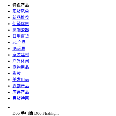
特色产品
现货尾单
新品推荐
促销优惠
高端瓷器
日用百货
3C产品
IP/玩具
家装建材
户外休闲
宠物用品
彩妆
美发用品
农副产品
库存产品
百货特惠
D06 手电筒 D06 Flashlight