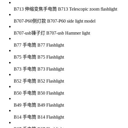
B713 伸缩变焦手电筒 B713 Telescopic zoom flashlight
B707-P60侧灯款 B707-P60 side light model
B707-usb锤子灯 B707-usb Hammer light
B77 手电筒 B77 Flashlight
B75 手电筒 B75 Flashlight
B73 手电筒 B73 Flashlight
B52​ 手电筒 B52 Flashlight
B50 手电筒 B50 Flashlight
B49 手电筒 B49 Flashlight
B14 手电筒 B14 Flashlight