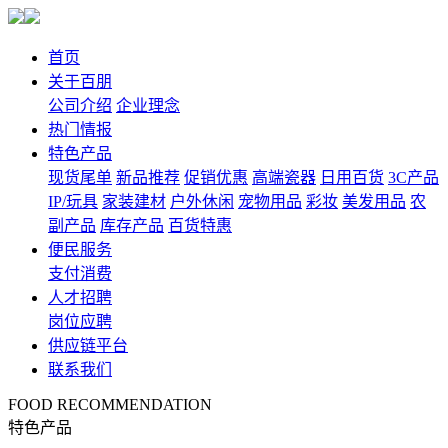
首页
关于百朋
公司介绍
企业理念
热门情报
特色产品
现货尾单
新品推荐
促销优惠
高端瓷器
日用百货
3C产品
IP/玩具
家装建材
户外休闲
宠物用品
彩妆
美发用品
农
副产品
库存产品
百货特惠
便民服务
支付消费
人才招聘
岗位应聘
供应链平台
联系我们
FOOD RECOMMENDATION
特色产品