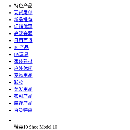
特色产品
现货尾单
新品推荐
促销优惠
高端瓷器
日用百货
3C产品
IP/玩具
家装建材
户外休闲
宠物用品
彩妆
美发用品
农副产品
库存产品
百货特惠
鞋类10 Shoe Model 10