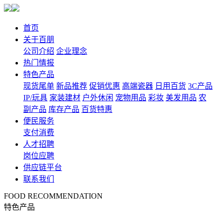
首页
关于百朋
公司介绍
企业理念
热门情报
特色产品
现货尾单
新品推荐
促销优惠
高端瓷器
日用百货
3C产品
IP/玩具
家装建材
户外休闲
宠物用品
彩妆
美发用品
农
副产品
库存产品
百货特惠
便民服务
支付消费
人才招聘
岗位应聘
供应链平台
联系我们
FOOD RECOMMENDATION
特色产品