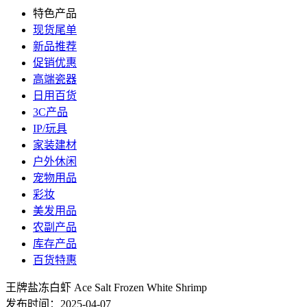
特色产品
现货尾单
新品推荐
促销优惠
高端瓷器
日用百货
3C产品
IP/玩具
家装建材
户外休闲
宠物用品
彩妆
美发用品
农副产品
库存产品
百货特惠
王牌盐冻白虾 Ace Salt Frozen White Shrimp
发布时间：2025-04-07