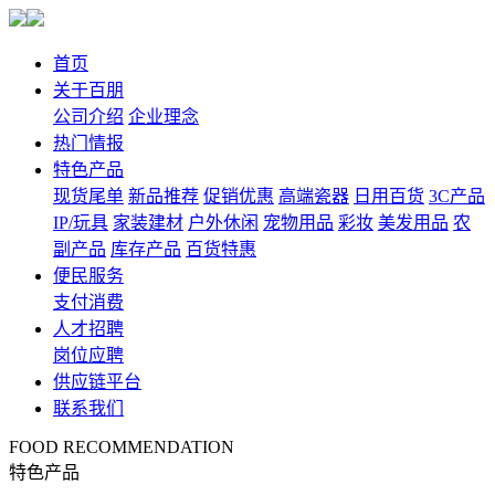
首页
关于百朋
公司介绍
企业理念
热门情报
特色产品
现货尾单
新品推荐
促销优惠
高端瓷器
日用百货
3C产品
IP/玩具
家装建材
户外休闲
宠物用品
彩妆
美发用品
农
副产品
库存产品
百货特惠
便民服务
支付消费
人才招聘
岗位应聘
供应链平台
联系我们
FOOD RECOMMENDATION
特色产品