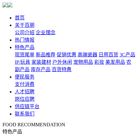
首页
关于百朋
公司介绍
企业理念
热门情报
特色产品
现货尾单
新品推荐
促销优惠
高端瓷器
日用百货
3C产品
IP/玩具
家装建材
户外休闲
宠物用品
彩妆
美发用品
农
副产品
库存产品
百货特惠
便民服务
支付消费
人才招聘
岗位应聘
供应链平台
联系我们
FOOD RECOMMENDATION
特色产品