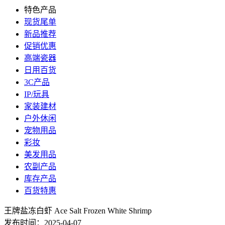
特色产品
现货尾单
新品推荐
促销优惠
高端瓷器
日用百货
3C产品
IP/玩具
家装建材
户外休闲
宠物用品
彩妆
美发用品
农副产品
库存产品
百货特惠
王牌盐冻白虾 Ace Salt Frozen White Shrimp
发布时间：2025-04-07