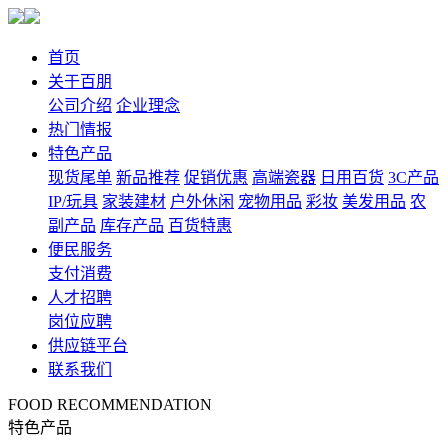
首页
关于百朋
公司介绍
企业理念
热门情报
特色产品
现货尾单
新品推荐
促销优惠
高端瓷器
日用百货
3C产品
IP/玩具
家装建材
户外休闲
宠物用品
彩妆
美发用品
农
副产品
库存产品
百货特惠
便民服务
支付消费
人才招聘
岗位应聘
供应链平台
联系我们
FOOD RECOMMENDATION
特色产品