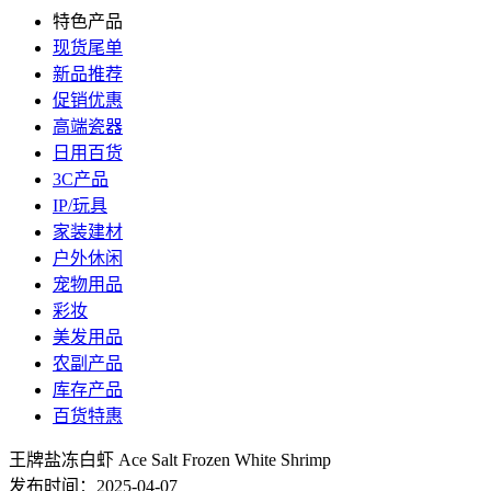
特色产品
现货尾单
新品推荐
促销优惠
高端瓷器
日用百货
3C产品
IP/玩具
家装建材
户外休闲
宠物用品
彩妆
美发用品
农副产品
库存产品
百货特惠
王牌盐冻白虾 Ace Salt Frozen White Shrimp
发布时间：2025-04-07